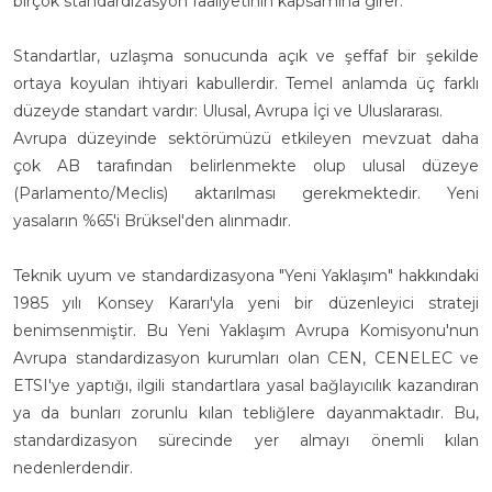
birçok standardizasyon faaliyetinin kapsamına girer.
Standartlar, uzlaşma sonucunda açık ve şeffaf bir şekilde
ortaya koyulan ihtiyari kabullerdir. Temel anlamda üç farklı
düzeyde standart vardır: Ulusal, Avrupa İçi ve Uluslararası.
Avrupa düzeyinde sektörümüzü etkileyen mevzuat daha
çok AB tarafından belirlenmekte olup ulusal düzeye
(Parlamento/Meclis) aktarılması gerekmektedir. Yeni
yasaların %65'i Brüksel'den alınmadır.
Teknik uyum ve standardizasyona "Yeni Yaklaşım" hakkındaki
1985 yılı Konsey Kararı'yla yeni bir düzenleyici strateji
benimsenmiştir. Bu Yeni Yaklaşım Avrupa Komisyonu'nun
Avrupa standardizasyon kurumları olan CEN, CENELEC ve
ETSI'ye yaptığı, ilgili standartlara yasal bağlayıcılık kazandıran
ya da bunları zorunlu kılan tebliğlere dayanmaktadır. Bu,
standardizasyon sürecinde yer almayı önemli kılan
nedenlerdendir.