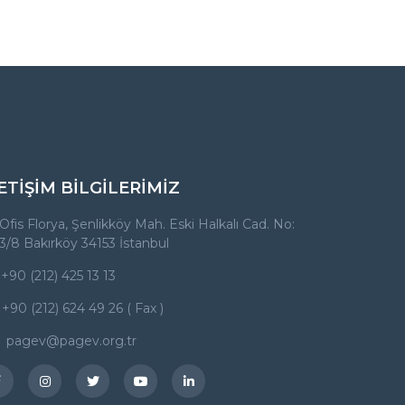
ETİŞİM BİLGİLERİMİZ
Ofis Florya, Şenlikköy Mah. Eski Halkalı Cad. No:
3/8 Bakırköy 34153 İstanbul
+90 (212) 425 13 13
+90 (212) 624 49 26 ( Fax )
pagev@pagev.org.tr