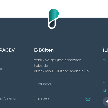
 PAGEV
E-Bülten
İL
A.
Yenilik ve gelişmelerimizden
haberdar
ri
olmak için E-Bültene abone olun!
T.
F.
M.
f Galerisi