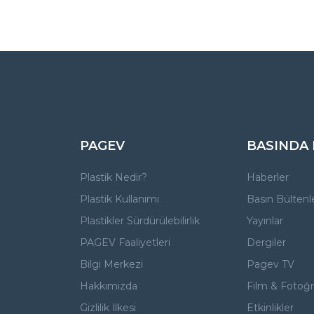
PAGEV
BASINDA
Plastik Nedir?
Haberler
Plastik Kullanımı
Basın Bültenle
Plastikler Sürdürülebilirlik
Yayınlar
PAGEV Faaliyetleri
Dergiler
Bilgi Merkezi
Pagev TV
Hakkımızda
Film & Fotoğra
Gizlilik İlkesi
Etkinlikler