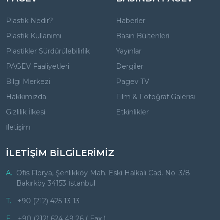
Plastik Nedir?
Haberler
Plastik Kullanımı
Basın Bültenleri
Plastikler Sürdürülebilirlik
Yayınlar
PAGEV Faaliyetleri
Dergiler
Bilgi Merkezi
Pagev TV
Hakkımızda
Film & Fotoğraf Galerisi
Gizlilik İlkesi
Etkinlikler
İletişim
İLETİŞİM BİLGİLERİMİZ
A.
Ofis Florya, Şenlikköy Mah. Eski Halkalı Cad. No: 3/8
Bakırköy 34153 İstanbul
T.
+90 (212) 425 13 13
F.
+90 (212) 624 49 26 ( Fax )